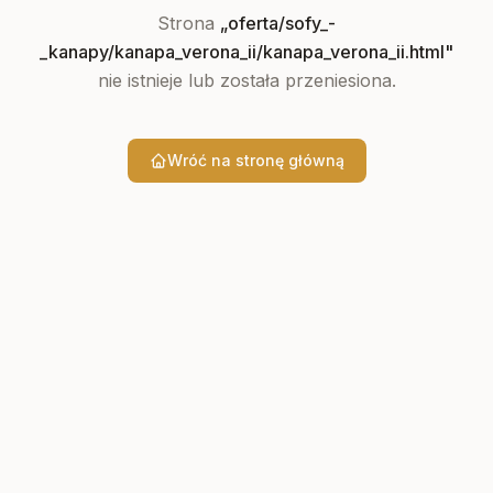
Strona
„
oferta/sofy_-
_kanapy/kanapa_verona_ii/kanapa_verona_ii.html
"
nie istnieje lub została przeniesiona.
Wróć na stronę główną